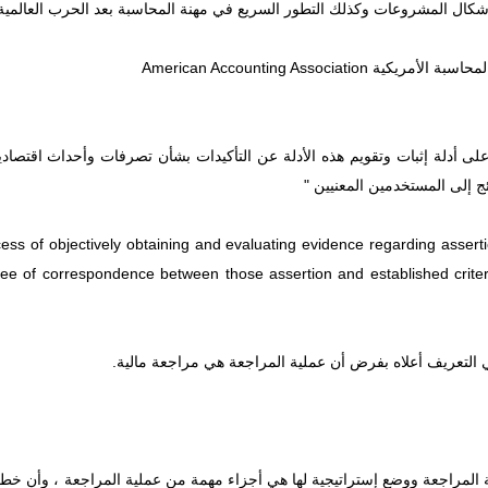
ل المشروعات وكذلك التطور السريع في مهنة المحاسبة بعد الحرب العالمية ا
American Accounting Associat
 أدلة إثبات وتقويم هذه الأدلة عن التأكيدات بشأن تصرفات وأحداث اقتصادية
ئج إلى المستخدمين المعنيين "
cess of objectively obtaining and evaluating evidence regarding asser
ree of correspondence between those assertion and established crite
التعريف أعلاه بفرض أن عملية المراجعة هي مراجعة مالية.
المراجعة ووضع إستراتيجية لها هي أجزاء مهمة من عملية المراجعة ، وأن خطة 