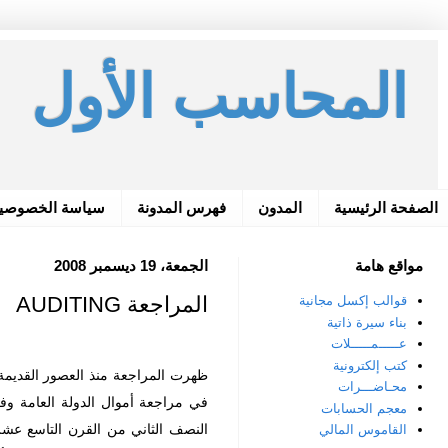
المحاسب الأول
الصفحة الرئيسية
المدون
فهرس المدونة
سياسة الخصوصي
مواقع هامة
الجمعة، 19 ديسمبر 2008
المراجعة AUDITING
قوالب إكسل مجانية
بناء سيرة ذاتية
عـــــمـــــلات
كتب إلكترونية
ظهرت المراجعة منذ العصور القديمة ف
محـاضـــرات
في مراجعة أموال الدولة العامة وف
معجم الحسابات
النصف الثاني من القرن التاسع عشر
القاموس المالي