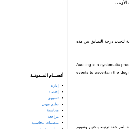
لأولى .
 لتحديد درجة التطابق بين هذه
Auditing is a systematic pro
events to ascertain the deg
أقســـام المــدونــة
إدارة
إقتصاد
تسويق
تعليم مهني
محاسبة
مراجعة
منظمات محاسبية
المراجعة ترتبط باختيار وتقويم
موارد بشرية