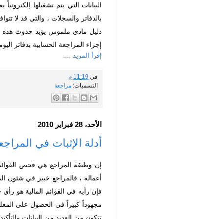
البيانات التي يتم تشغيلها إلكتروني
بالدفاتر والسجلات ، والتي قد لا تت
دليل مادي ملموس يؤيد حدوث هذه الت
إجراء المراجعة الحسابية بدفاتر اليوم
إقرأ المزيد ....
في
11:19 م
التسميات:
مراجعة
الأحد، 28 فبراير 2010
أدلة الإثبات في المراجعة it Evidence
إن وظيفة المراجع هي فحص القوائم ا
أعماله ، فالمراجع خبير في شئون الم
فإن رأيه في القوائم المالية هو رأي 
مجهوداً كبيراً في الحصول على المعلوم
تتكون من العديد من البيانات والتأكيد