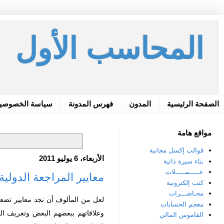
المحاسب الأول
الصفحة الرئيسية
المدون
فهرس المدونة
سياسة الخصوصي
مواقع هامة
قوالب إكسل مجانية
الأربعاء، 6 يوليو 2011
بناء سيرة ذاتية
عـــــمـــــلات
معايير المراجعة الدولية 2010 ternational Standards Auditing
كتب إلكترونية
محـاضـــرات
لعل من المألوف أن نجد معايير تضعها
معجم الحسابات
وعلاقاتهم ببعضهم البعض وتعريف الج
القاموس المالي