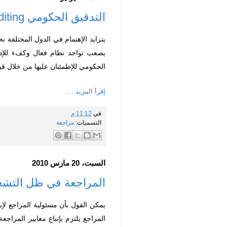
التدقيق الحكومي Government Auditing
يتزايد الإهتمام في الدول المختلفة 
يصعب تواجد نظام فعال وكفء للإدارة
الحكومي للإطمئنان عليها من خلال قي
إقرأ المزيد ....
في
11:12 م
التسميات:
مراجعة
السبت، 20 مارس 2010
المراجعة في ظل التشغيل الإلكتروني Processing
يمكن القول بأن مسئولية المراجع لإبدا
المراجع يلتزم بإتباع معايير المراجعة