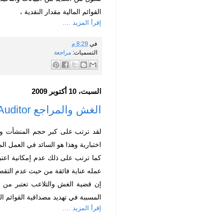
القوائم المالية مقدار النقدية ،
إقرأ المزيد ....
في
8:29 م
التسميات:
مراجعة
السبت، 10 أكتوبر 2009
الغش والمراجع Fraud and Auditor
لقد ترتب على كبر حجم المنشأت وتعد
اختبارية وهذا هو السائد في العمل الم
كما ترتب على ذلك عدم إمكانية اعتب
عمله عناية فائقة من حيث عدم التقصي
إن قضية الغش والتلاعب تعتبر من م
المسببة في تهديد مصداقية القوائم ا
إقرأ المزيد ....