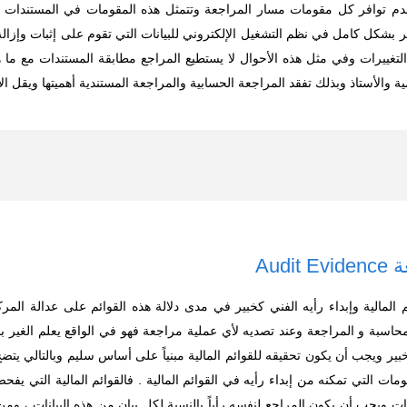
اً بعدم توافر كل مقومات مسار المراجعة وتتمثل هذه المقومات في المستندات الم
وافر بشكل كامل في نظم التشغيل الإلكتروني للبيانات التي تقوم على إثبات وإزا
غييرات وفي مثل هذه الأحوال لا يستطيع المراجع مطابقة المستندات مع ما هو 
ية والأستاذ وبذلك تفقد المراجعة الحسابية والمراجعة المستندية أهميتها ويقل الإع
Aud
لمالية وإبداء رأيه الفني كخبير في مدى دلالة هذه القوائم على عدالة المر
حاسبة و المراجعة وعند تصديه لأي عملية مراجعة فهو في الواقع يعلم الغير ب
خبير ويجب أن يكون تحقيقه للقوائم المالية مبنياً على أساس سليم وبالتالي يت
ات التي تمكنه من إبداء رأيه في القوائم المالية . فالقوائم المالية التي يفحصه
ات ويجب أن يكون المراجع لنفسه رأياً بالنسبة لكل بيان من هذه البيانات ، ومن أ