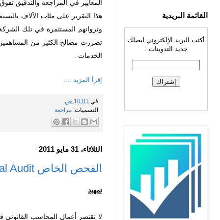
المعايير في المراجعة والتدقيق تفوق 
القائمة البريدية
هذا التقرير على مئات الآلاف بالن
وثرواتهم المستثمرة في تلك الشركة ا
أكتب البريد الإلكتروني ليصلك
تضررت مصالح الكثير من المساهمين
جديد التدوينات :
الخدمات .
إقرأ المزيد ....
في
10:01 ص
التسميات:
مراجعة
الثلاثاء، 31 مايو 2011
الفحص الخاص Special Audit
تمهيد
لا تقتصر أعمال المحاسب القانوني فق