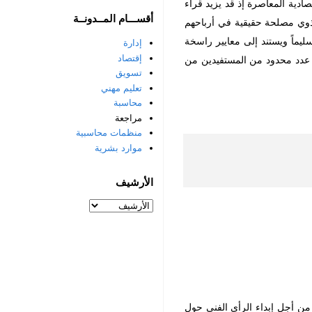
تصادية المعاصرة إذ قد
يزيد قراء
أقســـام المــدونــة
ذوي مصلحة حقيقية في أرباحهم
ليماً ويستند إلى معايير راسخة
إدارة
إقتصاد
 عدد محدود من المستفيدين من
تسويق
تعليم مهني
محاسبة
مراجعة
منظمات محاسبية
موارد بشرية
الأرشيف
 من أجل إبداء الرأي الفني حول