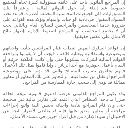
إن المراجع القانوني يأخذ على عاتقه مسؤولية كبيرة تجاه المجتمع
خصوصاَ عند إبداء رأيه حول القوائم المالية ، واعترافاَ بتلك
المسؤوليات فان الجمعيات المحاسبية المختلفة أصدرت قواعد تحدد
السلوك المقبول في تأدية الواجبات والمهام وتؤكد هذه القواعد على
ضرورة خدمة المحاسبين والمراجعين للصالح العام وبالتالي يجب
أن لا يخضع المحاسب أو المراجع لضغوط الإدارة بإظهار نتائج
الأعمال على عكس حقيقتها .
إن قواعد السلوك المهني تتطلب قيام المراجعين بتأدية واجباتهم
بموضوعية واستقلالية وبعناية فائقة ، فيجب أن لا يقوموا بمراجعة
القوائم المالية لشركات يملكونها حتى وإن كانت الملكية جزئية أو
القيام بأعمال جوهرية مع أحد الزبائن ، وإذا قاموا بمثل تلك الأعمال
فإنهم يخلقون تضارب المصالح والتي قد تؤثر على موضوعية
المراجع أو تقلل من مصداقيته ، والتجاوز على تلك المعايير أو معايير
مماثلة قد يؤدي إلى سحب إجازة الممارسة من المراجع .
وقد يكون المراجع القانوني عرضة لدعوى قانونية نتيجة إلحاقه
ضرراَ ما بأحد الأشخاص الذي اعتمد على تقارير مالية غير صحيحة
حتى وإن قام المراجع بتأدية واجباته بحسن النية واتبع إجراءات
مراجعة أو معايير متفق عليها فإنه قد يقاضى لأضرار ناتجة عن
الاحتيال أو سوء الإدارة من قبل أفراد آخرين في منشأة الأعمال.
وبناءَ على تفسيرات المحاكم في السنوات الأخيرة فإنه قد تم تغريم