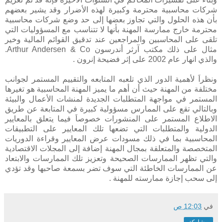
شركات محاسبية محترمة وكبيرة لهذه الأضرار وقد يشير بعضهم
بأن هذه الحلول والتي تجاوز بعضها إلى حد وضع شركات محاسبية
محترمة خارج ممارسة المهنة بأنها لا تتناسب مع المسؤوليات التي
تلقى على المحاسبين والمراجعين عند تدقيق القوائم المالية وخير
مثال على ذلك مكتب آرثر أندرسون Arthur Andersen & Co.
والذي انهار عام 2002 على إثر فضيحة إنرون .
ونظراَ لأهمية الدور الذي تلعبه المتابعه والتقييم المستمر لجوانب
مختلفة من المهنة حيث أن أهم ما يميز المهنة المحاسبية هو تغيرها
المستمر في مواجهة المتطلبات الجديدة لمنشات الأعمال والبيئة
وبالتالي تقع على الممارس مسؤولية كبيرة في المتابعة عن طريق
الاطلاع المستمر على المنشورات خصوصاَ فيما يتعلق بالمعايير
الدولية والمتطلبات التي تضعها تلك المعايير على التطبيقات
المحاسبية بما في ذلك مسودات عرض المعايير وقراءة الدوريات
المتخصصة والمتعلقة بمجال المهنة إضافة إلى المجلات الاقتصادية
والتي تظهر الممارسات الصحيحة وتعزيز تلك الممارسات والابتعاد
عن الممارسات الخاطئة التي سوف تضر بسمعة صاحبها وقد تؤدي
إلى سحب إجازة ممارسته للمهنة .
في
12:03 ص
مشاركة