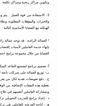
وتكوين مراكز ربحية ومراكز تكلفة .
3- الاستفادة من قوة العمل : يتم 
والخبرات والمؤهلات المطلوبة ونظام
الهيكلة مع القضايا الأساسية التالية :
* العمالة الزائدة : قد توجد عمالة ز
بإنهاء خدمة العاملين لأسباب إقتصادية
القضايا من خلال مجموعة برامج اجتماع
أ- تصميم برنامج لتشجيع التقاعد المبك
ب- توزيع العمالة على شركات تابعة أخ
ج - دفع تعويضات نقدية لكل من يقرر 
تغطية هذه النفقات الإضافية من الوف
وبمشاركة العاملين أنفسهم في علاج 
د - إعداد برامج للتدريب التحويلي ترك
هـ - إتاحة الفرصة للعاملين في ت