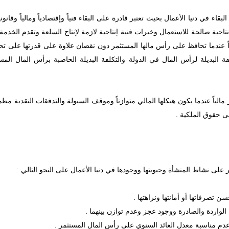
اء في دنيا الأعمال بحيث تعتبر قادرة على البقاء فنياً وإقتصادياً ومالياً وقانون
ات إنتاجية صالحة للاستعمال وخبرات فنية إنتاجية لازمة لإنتاج السلعة وتقدم الخ
ياً عندما تحافظ على رأس مالها المستثمر دون نقصان علاوة على قدرتها على ت
ة البديلة لرأس المال في الدولة والتكلفة البديلة الخاصبة برأس المال الم
الياً عندما يكون هيكلها المالي متوازناً وموقف السيولة والتدفقات النقدية مطم
ى حقوق الملكية .
لى نشاط المنشأة وحيويتها ووجودها في دنيا الأعمال على النحو التالي :