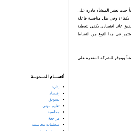
ياً حيث تعتبر المنشأة قادرة على
دمة بكفاءة وفي ظل منافسة فاعلة
حقيق عائد اقتصادي يكفي لتغطية
ستثمر في هذا النوع من النشاط
ئناً ويتوفر للشركة المقدرة على
أقســـام المــدونــة
إدارة
إقتصاد
تسويق
تعليم مهني
محاسبة
مراجعة
منظمات محاسبية
موارد بشرية