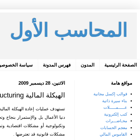
المحاسب الأول
الصفحة الرئيسية
المدون
فهرس المدونة
سياسة الخصوصي
مواقع هامة
الاثنين، 28 ديسمبر 2009
الهيكلة المالية Financial Restructuring
قوالب إكسل مجانية
بناء سيرة ذاتية
عـــــمـــــلات
تستهدف عمليات إعادة الهيكلة المالية
كتب إلكترونية
دنيا الأعمال بل والإستمرار بنجاح 
محـاضـــرات
وتكنولوجية أو مشكلات اقتصادية وتم
معجم الحسابات
مشكلات قانونية قد تعترضها .
القاموس المالي