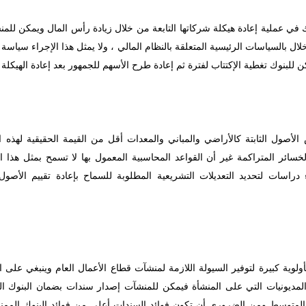
ي عملية إعادة هيكلة شركاتها التابعة من خلال زيادة رأس المال ويمكن للمنش
لال بالسياسات الرئيسية المتعلقة بالنظام المالي ، ولا يمثل هذا الإجراء سيا
ن للبنوك تغطية الإكتتاب لفترة ثم إعادة طرح الأسهم للجمهور بعد إعادة الهيكلة 
ض الأصول الثابتة كالأراضي والمباني والمعدات أقل من القيمة الحقيقية لهذه 
ئر المتراكمة غير أن القواعد المحاسبية المعمول بها لا تسمح بمثل هذا ال
 دراسات لتحديد التعديلات التشريعية المطلوبة للسماح بإعادة تقييم الأصو
لوية كبيرة لتوفير السيولة اللازمة لمنشآت قطاع الأعمال العام وينبغي على 
المديونيات التي على المنشأة فيمكن للمنشآت إصدار سندات بضمان البنوك 
توسط ومن الضروري أن تكون فوائد السندات أعلى من فوائد البنوك الممنوحة