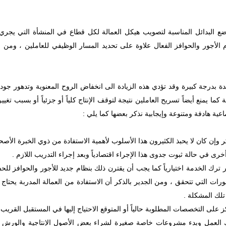
وضع البدائل المناسبة لتصويب هيكل العمالة لكل قطاع في المنشأة التي يجري 
 الأجور والحوافز الفعال علاوة على تحديد المسار الوظيفي للعاملين ، ومن
ائدة بدرجة كبيرة وقد تؤدي هذه الزيادة الى انخفاض الروح المعنوية وتدهور جود
 كما يمنع أيضاً تسريح العاملين نتيجة لتوقف الإنتاج كلياً أو جزئياً أو بسبب تغ
ية هادفة ومتنوعة وإيجابية نذكر بعضها كما يلي :
ر وإن كان لا يحبذ الكثيرون هذا الأسلوب لأهمية الاستفادة من ذوي الخبرة الأصحا
رى في حالة ثبوت جدوى هذا الإجراء اقتصادياً وبعد إجراء التدريب اللازم .
ترك الخدمة اختيارياً كما يجب أن يقترن ذلك بنظام جديد للأجور والحوافز للح
ورات التي تتحقق ، ومن الجدير بالذكر أن الاستفادة من العمالة المدربة يحتا
تلك المشكلة .
ز على التخصصات المطلوبة حالياً أو المتوقع الاحتياج إليها في المستقبل القريب 
رك العمل وبدء مشروعات خاصة صغيرة لشراء بعض الأصول الإنتاجية والورش 