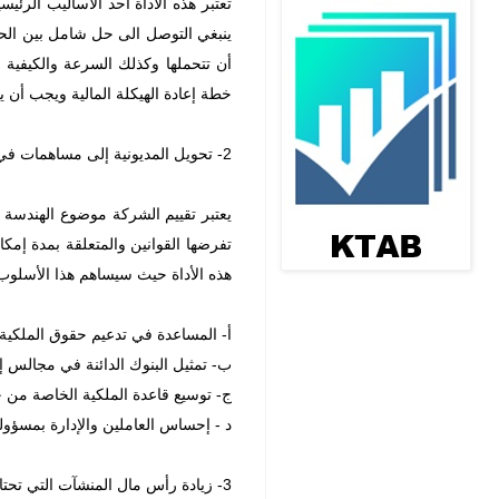
تعتبر هذه الأداة أحد الأساليب الرئي
ينبغي التوصل الى حل شامل بين الحك
أن تتحملها وكذلك السرعة والكيفية ا
خطة إعادة الهيكلة المالية ويجب أن ي
2- تحويل المديونية إلى مساهمات في رأس المال :
يعتبر تقييم الشركة موضوع الهندسة ا
تفرضها القوانين والمتعلقة بمدة إمك
هذه الأداة حيث سيساهم هذا الأسلوب 
أ- المساعدة في تدعيم حقوق الملكية ب
ب- تمثيل البنوك الدائنة في مجالس إد
ج- توسيع قاعدة الملكية الخاصة من خ
د - إحساس العاملين والإدارة بمسؤولي
3- زيادة رأس مال المنشآت التي تحتاج إلى ضخ أموال جديده :