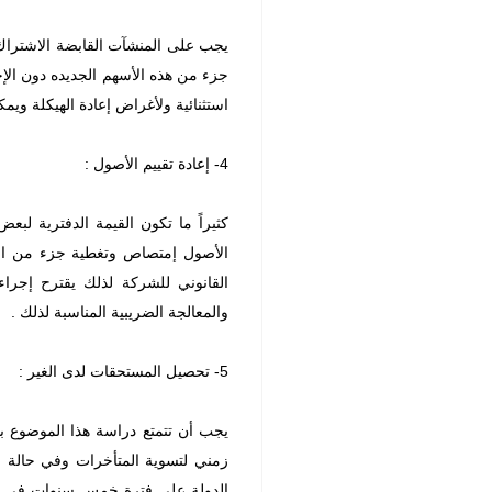
يجب على المنشآت القابضة الاشتراك ف
جزء من هذه الأسهم الجديده دون الإخ
استثنائية ولأغراض إعادة الهيكلة ويمك
4- إعادة تقييم الأصول :
كثيراً ما تكون القيمة الدفترية لبع
الأصول إمتصاص وتغطية جزء من الخسا
القانوني للشركة لذلك يقترح إجراء
والمعالجة الضريبية المناسبة لذلك .
5- تحصيل المستحقات لدى الغير :
يجب أن تتمتع دراسة هذا الموضوع بأو
زمني لتسوية المتأخرات وفي حالة 
الدولة على فترة خمس سنوات في الم