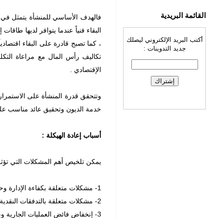
القائمة البريدية
فالهدف الأساسي للمنشأة يتمثل في البق
البقاء فنياً عندما يتوافر لديها طاق
أكتب البريد الإلكتروني ليصلك
، كما تصبح قادرة على البقاء اقتصاد
جديد التدوينات :
تكاليف رأس المال مع مراعاة التكلف
الإقتصادي .
وتتحقق قدرة المنشأة على الاستمرار م
خدمة الديون وتحقيق عائد مناسب عل
أسباب إعادة الهيكلة :
يمكن تلخيص أهم المشكلات التي تؤثر ع
1- مشكلات متعلقة بكفاءة الإدارة وحسن تصرفاتها أو أمانتها ونزاهتها .
2- مشكلات متعلقة بالتدفقات النقدية الواردة والصادرة ووجود عجز وعدم توازن بينهما .
3- إنخفاض فائض العمليات الجارية وعدم مناسبة معدل العائد السنوي على رأس المال المستثمر .