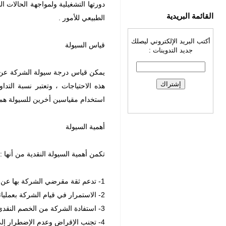
دورتها التشغيلية ولمواجهة الحالات
القائمة البريدية
الطبيعي للأمور .
أكتب البريد الإلكتروني ليصلك
قياس السيولة
جديد التدوينات :
يمكن قياس درجة سيولة الشركة عن ط
هذه الاحتياجات ، وتعتبر نسبة التد
استخدام مقياسين أخرين للسيولة هما
أهمية السيولة
تكمن أهمية السيولة النقدية من أنها :
1- تدعم ثقة مقرضي الشركة بها عن طريق بناء سمعة ائتمانية جيدة .
2- الاستمرار في قيام الشركة بعملياتها ( نشاطاتها التشغيلية ) بشكل مستمر .
3- استفادة الشركة من الخصم النقدي عند توفر السيولة .
4- تجنب الإقراض وعدم الإضطرار إلى دفع كلفة عالية على الأموال المقترضة .