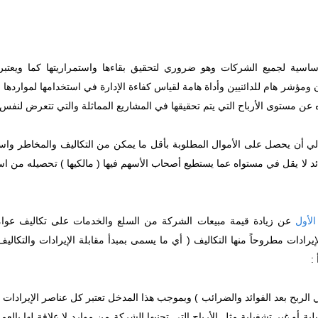
أساسية لجميع الشركات وهو ضروري لتحقيق بقاءها واستمراريتها كما ويعتب
ن ومؤشر هام للدائنيين وأداة هامة لقياس كفاءة الإدارة في استخدامها لمواردها و
ه عن مستوى الأرباح التي يتم تحقيقها في المشاريع المماثلة والتي تتعرض لنفس
مالي أن يحصل على الأموال المطلوبة بأقل ما يمكن من التكاليف والمخاطر واس
 لا يقل في مستواه عما يستطيع أصحاب الأسهم فيها ( مالكيها ) تحصيله من اس
لأول
عن زيادة قيمة مبيعات الشركة من السلع والخدمات على تكاليف عوامل
إيرادات مطروحاً منها التكاليف ( أي ما يسمى بمبدأ مقابلة الإيرادات والتكال
:
لربح بعد الفوائد والضرائب ) وبموجب هذا المدخل تعتبر كل عناصر الإيرادات 
 أو غير تشغيلية مثل الأرباح التي تجنيها الشركة من موارد لا علاقة لها بالعمل