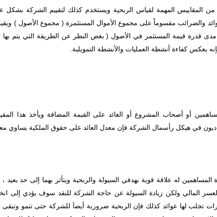
 من المقاييس المهمة لقياس الربحية ويستخدم كذلك لتقييم الشركة بشكل ع
ائد والضرائب مقسوماً على مجموع الأموال المستثمرة ( مجموع الأصول ) ويقيس
دى قدرة قيمة المستثمر في الأصول ( بغض النظر عن الطريقة التي يتم بها تم
إنه يعكس كفاءة أنشطة العمليات والأنشطة التمويلية.
ساهمين أو أصحاب المشروع أو العائد على القيمة المضافة ويأخذ هذا المقيا
وجد ديون في هيكل رأسمال الشركة فإن معدل العائد على حقوق الملكية يساوي معد
المساهمين له علاقة قوية بهدفي السيولة والربحية ويتأثر بهما إلى حد بعيد ،
العسر المالي ولكن زيادة السيولة عن حاجة الشركة للنقد سوف يؤدي إلى انخ
ات تجلب لها عوائد كذلك فإن الربحية ضرورية أيضاَ للشركة حتى تنمو وتبقى و