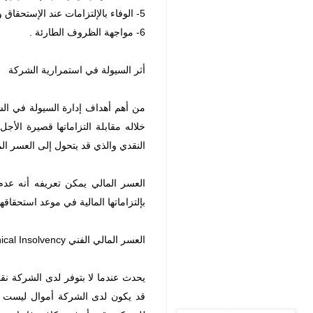
5- الوفاء بالإلتزامات عند الإستحقاق وتفادي خطر الوقوع بالعسر المالي .
6- مواجهة الظروف الطارئة .
أثر السيولة في استمرارية الشركة
من أهم أهداف إدارة السيولة في ال
خلاله مقابلة التزاماتها قصيرة ال
النقدي والذي قد يتحول إلى العسر الم
العسر المالي يمكن تعريفه أنه عد
بإلتزاماتها المالية في موعد استحقاقه
العسر المالي الفني Technical Insolvency
يحدث عندما لا بتوفر لدى الشركة نقد ج
قد يكون لدى الشركة أموال ليست سا