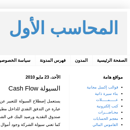
المحاسب الأول
الصفحة الرئيسية
المدون
فهرس المدونة
سياسة الخصوصي
مواقع هامة
الأحد، 23 مايو 2010
السيولة Cash Flow
قوالب إكسل مجانية
بناء سيرة ذاتية
عـــــمـــــلات
يستعمل إصطلاح السيولة للتعبير عن 
كتب إلكترونية
عبارة عن التدفق النقدي للداخل مطرو
محـاضـــرات
صندوق النقدية ورصيد البنك في الشرك
معجم الحسابات
كما تعني سيولة الشركة وجود أموال س
القاموس المالي