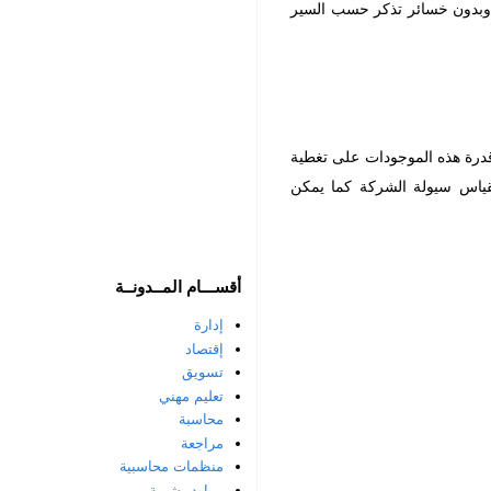
ز وبدون خسائر تذكر حسب السير
درة هذه الموجودات على تغطية
 لقياس سيولة الشركة كما يمكن
أقســـام المــدونــة
إدارة
إقتصاد
تسويق
تعليم مهني
محاسبة
مراجعة
منظمات محاسبية
موارد بشرية