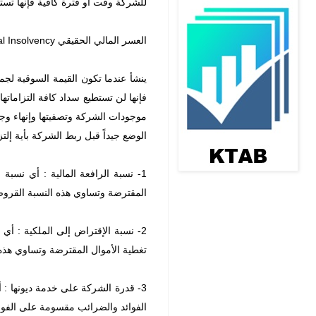
للشركة وقت أو فترة كافية فإنها تستطي
العسر المالي الحقيقي Real Insolvency
ينشأ عندما تكون القيمة السوقية لجمي
فإنها لن تستطيع سداد كافة التزامات
موجودات الشركة وتصفيتها وإنهاء وجود
الوضع جيداً قبل ربط الشركة بأية إلت
1- نسبة الرافعة المالية : أي نسب
المقترضة وتساوي هذه النسبة القرو
2- نسبة الإقتراض إلى الملكية : أي
تغطية الأموال المقترضة وتساوي هذه
3- قدرة الشركة على خدمة ديونها : 
الفوائد والضرائب مقسومة على الفوائد