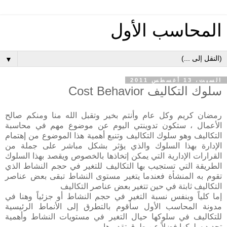
المحاسب الأول
▼
السبت، 13 أغسطس 2011
سلوك التكاليف Cost Behavior
رمضان كريم وكل عام وأنتم بخير وتقبل الله منا ومنكم صالح
الأعمال ، ستكون تدوينتي اليوم عن موضوع مهم في محاسبة
التكاليف وهو سلوك التكاليف وتنبع أهمية هذا الموضوع من إهتمام
الإدارة بهذا السلوك والذي يؤثر بشكل مباشر على جملة من
القرارات الإدارية التي يمكن إتخاذها بالخصوص ويقصد بهذا السلوك
الطريقة التي تستجيب بها التكاليف للتغير في حجم النشاط الذي
تقوم به المنشأة فعندما يتغير مستوى النشاط تبقى بعض عناصر
التكاليف ثابتة في حين تتغير بعض عناصر التكاليف
إما كلياً وبنفس نسبة التغير في حجم النشاط أو جزئياً وهنا في
مدونة المحاسب الأول سأقوم بالتطرق إلى الأنماط الرئيسية
للتكاليف في سلوكها حيال التغير في مستويات النشاط وأهمية
تحديد سلوكها فضلاً عن طرق تقديرها .