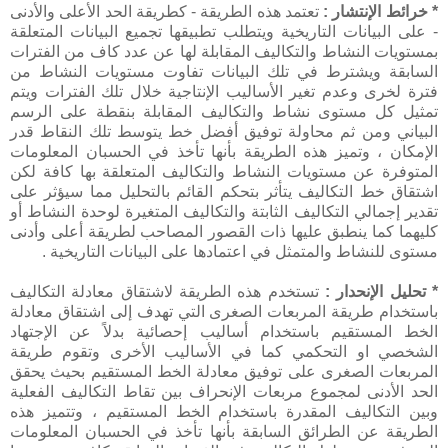
* خرائط الإنتشار :
تعتمد هذه الطريقة - كطريقة الحد الأعلى والأدنى
- على البيانات التاريخية ويتطلب تطبيقها تجميع البيانات المتعلقة
بمستويات النشاط والتكاليف المقابلة لها عن عدد كاف من الفترات
السابقة ويشترط في تلك البيانات تفاوت مستويات النشاط من
فترة لخرى وعدم تغير الأساليب الإنتاجية خلال تلك الفترات ويتم
تمثيل كل مستوى نشاط والتكاليف المقابلة بنقطة على الرسم
البياني ومن ثم محاولة توفيق أفضل خط يتوسط تلك النقاط قدر
الإمكان ، وتميز هذه الطريقة بأنها تأخذ في الحسبان المعلومات
المتوفرة عن مستويات النشاط والتكاليف المتعلقة بها كافة لكن
اشتقاق خط التكاليف يتأثر بتحكم القائم بالتحليل مما سيؤثر على
تقدير إجمالي التكاليف الثابتة والتكاليف المتغيرة لوحدة النشاط أو
كليهما كما ينطبق عليها ذات القصور المصاحب لطريقة أعلى وأدنى
مستوى للنشاط والمتمثل في اعتمادها على البيانات التاريخية .
* تحليل الإنحدار :
تستخدم هذه الطريقة لاشتقاق معادلة التكاليف
باستخدام طريقة المربعات الصغرى التي تهدف إلى اشتقاق معادلة
الخط المستقيم باستخدام أساليب إحصائية بدلاً عن الإجتهاد
الشخصي او التحكمي كما في الأساليب الأخرى وتقوم طريقة
المربعات الصغرى على توفيق معادلة الخط المستقيم بحيث يحقق
الحد الأدنى لمجموع مربعات الإنحراف بين تقاط التكاليف الفعلية
وبين التكاليف المقدرة باستخدام الخط المستقيم ، وتتميز هذه
الطريقة عن الطرائق السابقة بأنها تأخذ في الحسبان المعلومات