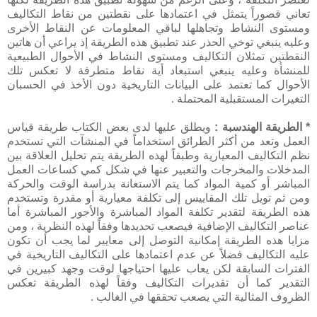
تعاني قصوراً يتمثل في اعتمادها على نقطتين من نقاط التكاليف
ومستوى النشاط وتجاهلها لباقي المعلومات عن النقاط الأخرى
وعليه ينبغي توخي الحذر عند تطبيق هذه الطريقة إذ يراعي أن هاتين
النقطتين تمثلان التكاليف ومستوى النشاط في الأحوال الطبيعية
للمنشأة وعليه ينبغي استبعاد أية نقاط متطرفة لا تعكس تلك
الأحوال كما تعتمد على البيانات التاريخية دون الأخذ في الحسبان
التغيرات المستقبلية المحتملة .
* الطريقة الهندسبة :
ويطلق عليها لدى بعض الكتاب طريقة قياس
العمل وتعد من أكثر الطرائق استخداماً في المنشآت التي تستخدم
نظم التكاليف المعيارية وطبقاً لهذه الطريقة يتم تحليل العلاقة بين
المدخلات والمخرجات والتعبير عنها في شكل كمي كساعات العمل
المباشر أو كمية المواد كما يتم الاستعانة بدراسة الوقت والحركة
ومن ثم تويل تلك المقاييس إلى تكلفة معيارية أو مقدرة وتستخدم
هذه الطريقة لتقدير تكلفة المواد المباشرة والأجور المباشرة أما
عناصر التكاليف الإضافية فيصعب تحديدها وفقاً لهذه النظرية ، ومن
مزايا هذه الطريقة إمكانية التوصل إلى معايير لما يجب أن تكون
عليه التكاليف فضلاً عن عدم اعتمادها على التكاليف التاريخية في
الفترات السابقة لكن يعاب عليها احتياجها لوقت وجهد كبيرين في
التقدير كما أن تقديرات التكاليف وفقاً لهذه الطريقة تعكس
الظروف المثالية التي يصعب تحققها في الغالب .