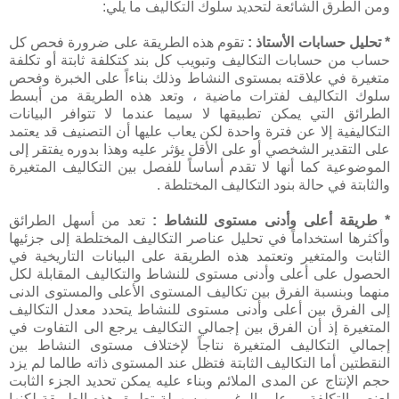
ومن الطرق الشائعة لتحديد سلوك التكاليف ما يلي:
* تحليل حسابات الأستاذ :
تقوم هذه الطريقة على ضرورة فحص كل
حساب من حسابات التكاليف وتبويب كل بند كتكلفة ثابتة أو تكلفة
متغيرة في علاقته بمستوى النشاط وذلك بناءاً على الخبرة وفحص
سلوك التكاليف لفترات ماضية ، وتعد هذه الطريقة من أبسط
الطرائق التي يمكن تطبيقها لا سيما عندما لا تتوافر البيانات
التكاليفية إلا عن فترة واحدة لكن يعاب عليها أن التصنيف قد يعتمد
على التقدير الشخصي أو على الأقل يؤثر عليه وهذا بدوره يفتقر إلى
الموضوعية كما أنها لا تقدم أساساً للفصل بين التكاليف المتغيرة
والثابتة في حالة بنود التكاليف المختلطة .
* طريقة أعلى وأدنى مستوى للنشاط :
تعد من أسهل الطرائق
وأكثرها استخداماً في تحليل عناصر التكاليف المختلطة إلى جزئيها
الثابت والمتغير وتعتمد هذه الطريقة على البيانات التاريخية في
الحصول على أعلى وأدنى مستوى للنشاط والتكاليف المقابلة لكل
منهما وبنسبة الفرق بين تكاليف المستوى الأعلى والمستوى الدنى
إلى الفرق بين أعلى وأدنى مستوى للنشاط يتحدد معدل التكاليف
المتغيرة إذ أن الفرق بين إجمالي التكاليف يرجع الى التفاوت في
إجمالي التكاليف المتغيرة نتاجاً لإختلاف مستوى النشاط بين
النقطتين أما التكاليف الثابتة فتظل عند المستوى ذاته طالما لم يزد
حجم الإنتاج عن المدى الملائم وبناء عليه يمكن تحديد الجزء الثابت
لعنصر التكلفة ، وعلى الرغم من سهولة تطبيق هذه الطريقة لكنها